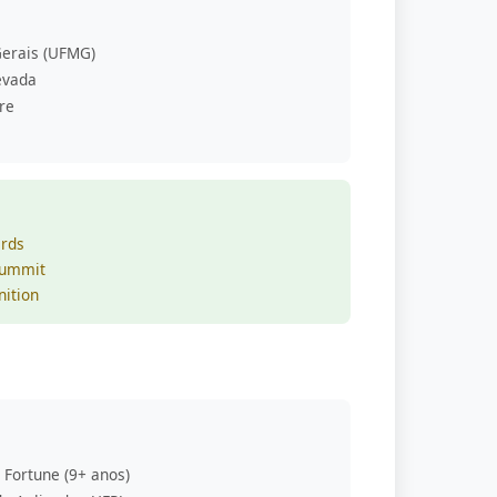
Gerais (UFMG)
evada
re
ards
Summit
nition
 Fortune (9+ anos)