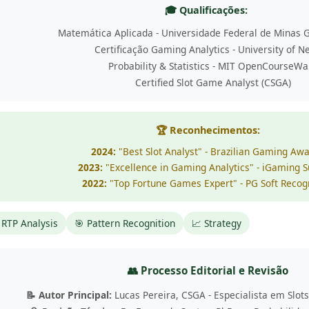
🎓 Qualificações:
Matemática Aplicada - Universidade Federal de Minas 
Certificação Gaming Analytics - University of N
Probability & Statistics - MIT OpenCourseWa
Certified Slot Game Analyst (CSGA)
🏆 Reconhecimentos:
2024:
"Best Slot Analyst" - Brazilian Gaming Aw
2023:
"Excellence in Gaming Analytics" - iGaming 
2022:
"Top Fortune Games Expert" - PG Soft Recog
 RTP Analysis
🎯 Pattern Recognition
📈 Strategy
👥 Processo Editorial e Revisão
📝 Autor Principal:
Lucas Pereira, CSGA - Especialista em Slots